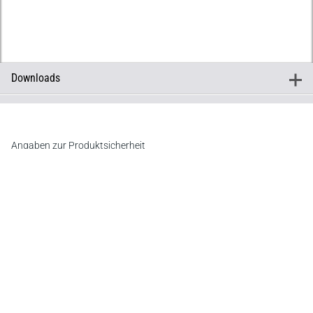
Downloads
+
Downloads
Inhaltsverzeichnis
Leseprobe
Leseprobe
Angaben zur Produktsicherheit
Hersteller
C.F. Müller Verlag
Waldhofer Straße 100, 69123 Heidelberg
E-Mail:
info@cfmueller.de