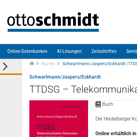
Direkt zum Inhalt
Online-Datenbanken
KI-Lösungen
Zeitschriften
Semi
Bücher
Schwartmann/Jaspers/Eckhardt
TTDSG – Telekommunikat
Buch
Der Heidelberger
Online erhältlich 