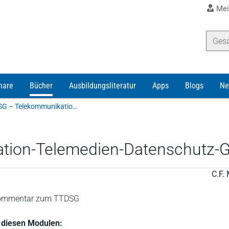
Mei
nare
Bücher
Ausbildungsliteratur
Apps
Blogs
Ne
Schwartmann/Jaspers/Eckhardt | TTDSG – Telekommunikation-Telemedien-Datenschutz-Gesetz
ion-Telemedien-Datenschutz-G
C.F. 
 Kommentar zum TTDSG
in diesen Modulen: