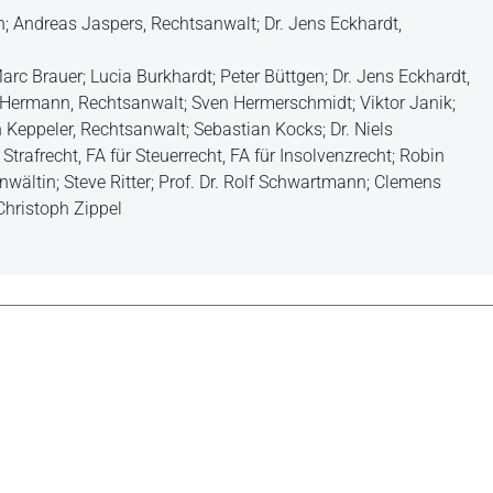
; Andreas Jaspers, Rechtsanwalt; Dr. Jens Eckhardt,
Marc Brauer; Lucia Burkhardt; Peter Büttgen; Dr. Jens Eckhardt,
 Hermann, Rechtsanwalt; Sven Hermerschmidt; Viktor Janik;
 Keppeler, Rechtsanwalt; Sebastian Kocks; Dr. Niels
trafrecht, FA für Steuerrecht, FA für Insolvenzrecht; Robin
nwältin; Steve Ritter; Prof. Dr. Rolf Schwartmann; Clemens
Christoph Zippel
icht nur umfassend den aktuellen Sachstand beschreibt,
ie noch zu konkretisierende Rechtsprechung zum TTDSG