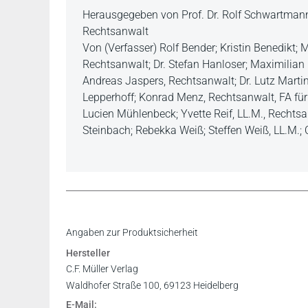
Herausgegeben von Prof. Dr. Rolf Schwartmann
Rechtsanwalt
Von (Verfasser) Rolf Bender; Kristin Benedikt; 
Rechtsanwalt; Dr. Stefan Hanloser; Maximilian
Andreas Jaspers, Rechtsanwalt; Dr. Lutz Martin
Lepperhoff; Konrad Menz, Rechtsanwalt, FA für S
Lucien Mühlenbeck; Yvette Reif, LL.M., Rechtsa
Steinbach; Rebekka Weiß; Steffen Weiß, LL.M.; 
... handelt es sich um einen Kommentar, der n
Inhaltsverzeichnis
Angaben zur Produktsicherheit
sondern sicher auch durch die Gerichte für d
Vorwort
Hersteller
herangezogen werden wird.
Register
C.F. Müller Verlag
Markus Steinkamp in: BvD-NEWS 2/2022
Waldhofer Straße 100, 69123 Heidelberg
E-Mail: