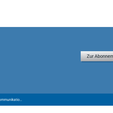
taltung resümieren: Ein wertvolles Werk.
m Bereich Datenschutzrecht, Köln, in: WiJ 2-2023
setzes, dessen Anwendungsbereich mit "hoch komplex" noch
seiner Verspätung massive Regelungsdefizite aufweist ... eine
legen, belegt die Klasse aller Bearbeiter/-innen. ... viel mehr
ations- und Telemedien-Datenschutzrecht ... sondern eine
etzung mit einer zukunftsträchtigen Rechtsmaterie.
tenschutz und die Informationsfreiheit Baden-Württemberg, in:
Zur Abonnem
Schwartmann/Jaspers/Eckhardt | TTDSG – Telekommunikation-Telemedien-Datenschutz-Gesetz