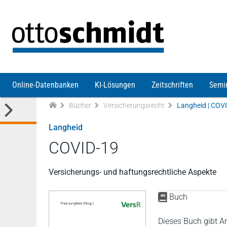
Direkt zum Inhalt
Online-Datenbanken
KI-Lösungen
Zeitschriften
Semi
Bücher
Versicherungsrecht
Langheid | COV
Langheid
COVID-19
Versicherungs- und haftungsrechtliche Aspekte
Buch
Dieses Buch gibt An