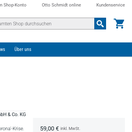
n Shop-Konto
Otto Schmidt online
Kundenservice
ws
Über uns
mbH & Co. KG
59,00 €
rona'-Krise.
inkl. MwSt.