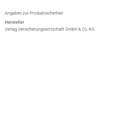
Angaben zur Produktsicherheit
Hersteller
Verlag Versicherungswirtschaft GmbH & Co. KG
An der RaumFabrik 35, 76227 Karlsruhe
E-Mail:
vertrieb@vvw.de
Newsletter
Abonnieren Sie die kostenlosen Otto-Schmidt-Newsletter
und bleiben Sie über aktuelle Rechtsprechung,
Gesetzgebung und Produktneuheiten informiert!
Zur Abonnement-Auswahl