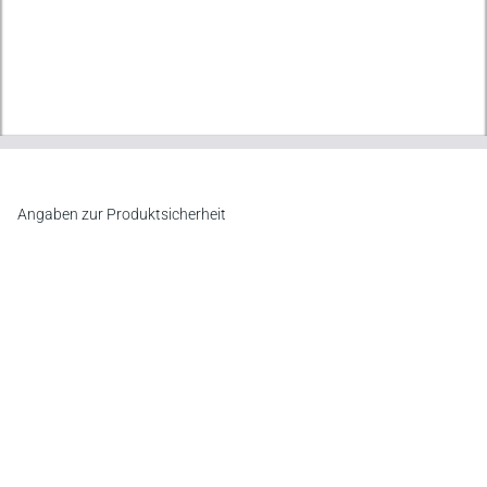
Angaben zur Produktsicherheit
Hersteller
Verlag Versicherungswirtschaft GmbH & Co. KG
An der RaumFabrik 35, 76227 Karlsruhe
E-Mail:
vertrieb@vvw.de
Newsletter