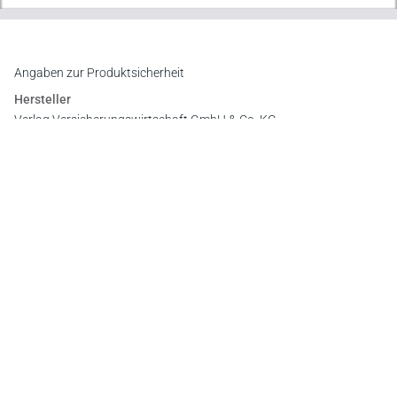
Angaben zur Produktsicherheit
Hersteller
Verlag Versicherungswirtschaft GmbH & Co. KG
An der RaumFabrik 35, 76227 Karlsruhe
E-Mail:
vertrieb@vvw.de
Newsletter
Abonnieren Sie die kostenlosen Otto-Schmidt-Newsletter
und bleiben Sie über aktuelle Rechtsprechung,
Gesetzgebung und Produktneuheiten informiert!