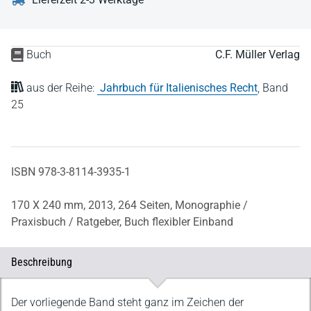
Buch
C.F. Müller Verlag
aus der Reihe:
Jahrbuch für Italienisches Recht
,
Band
25
ISBN 978-3-8114-3935-1
170 X 240 mm,
2013,
264 Seiten,
Monographie /
Praxisbuch / Ratgeber,
Buch flexibler Einband
Beschreibung
Beschreibung
Der vorliegende Band steht ganz im Zeichen der