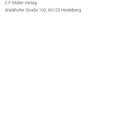
C.F. Müller Verlag
Waldhofer Straße 100, 69123 Heidelberg
E-Mail:
info@cfmueller.de
Newsletter
Abonnieren Sie die kostenlosen Otto-Schmidt-Newsletter
und bleiben Sie über aktuelle Rechtsprechung,
Gesetzgebung und Produktneuheiten informiert!
Zur Abonnement-Auswahl