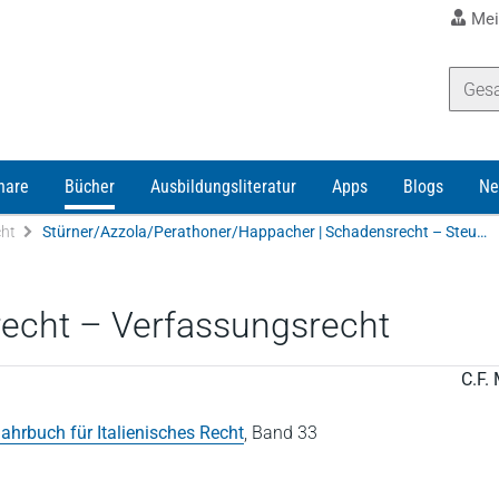
Mei
nare
Bücher
Ausbildungsliteratur
Apps
Blogs
Ne
ht
Stürner/Azzola/Perathoner/Happacher | Schadensrecht – Steuerrecht – Verfassungsrecht
echt – Verfassungsrecht
C.F. 
ahrbuch für Italienisches Recht
,
Band 33