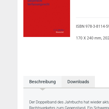
ISBN 978-3-8114-5
170 X 240 mm,
20
Beschreibung
Downloads
Beschreibung
Der Doppelband des Jahrbuchs hat wieder aktu
Rechtsverkehrs zum Gegenstand. Ein Schwerpu