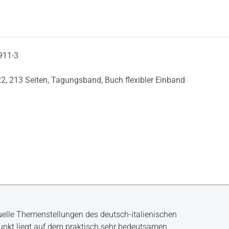
911-3
22,
213 Seiten,
Tagungsband,
Buch flexibler Einband
elle Themenstellungen des deutsch-italienischen
nkt liegt auf dem praktisch sehr bedeutsamen