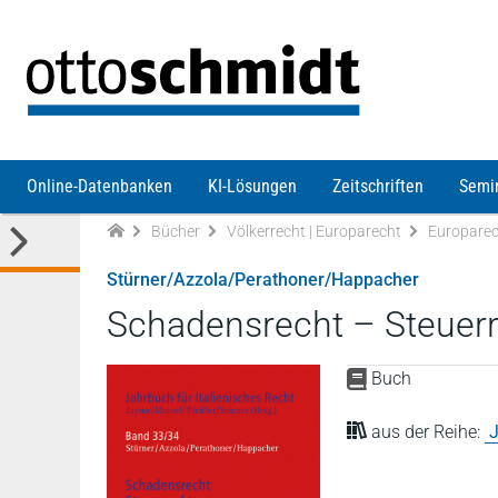
Direkt zum Inhalt
Online-Datenbanken
KI-Lösungen
Zeitschriften
Semi
Bücher
Völkerrecht | Europarecht
Europarec
Stürner/Azzola/Perathoner/Happacher
Schadensrecht – Steuerr
Buch
aus der Reihe:
J