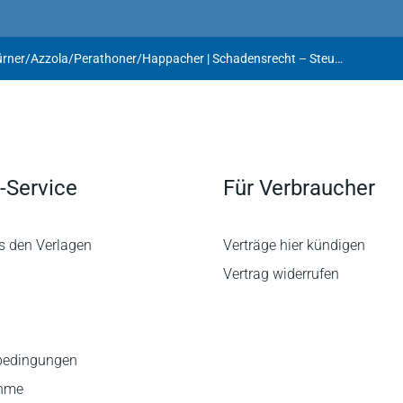
Stürner/Azzola/Perathoner/Happacher | Schadensrecht – Steuerrecht – Verfassungsrecht
-Service
Für Verbraucher
s den Verlagen
Verträge hier kündigen
Vertrag widerrufen
bedingungen
ahme