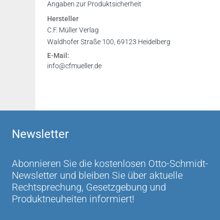
Inhaltsverzeichnis
Angaben zur Produktsicherheit
Vorwort
Hersteller
Register
C.F. Müller Verlag
Waldhofer Straße 100, 69123 Heidelberg
E-Mail:
info@cfmueller.de
Newsletter
Abonnieren Sie die kostenlosen Otto-Schmidt-
Newsletter und bleiben Sie über aktuelle
Rechtsprechung, Gesetzgebung und
Produktneuheiten informiert!