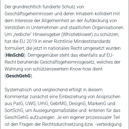
Der grundrechtlich fundierte Schutz von
Geschäftsgeheimnissen und deren Inhabern kollidiert mit
dem Interesse der Allgemeinheit an der Aufdeckung von
Verstößen in Unternehmen und staatlichen Organisationen.
Um „redliche“ Hinweisgeber (Whistleblower) zu schützen,
hat die EU 2019 in einer Richtlinie Mindeststandards
formuliert, die jetzt in nationales Recht umgesetzt wurden
(
HinSchG
). Demgegenüber steht das ebenfalls auf EU-
Recht beruhende Geschäftsgeheimnisgesetz, welches der
Wahrung von schützenswertem Know-how dient
(
GeschGehG
).
Systematisch und vergleichend erfolgt in diesem
Kommentar zunächst eine Einbeziehung von Ansprüchen
aus PatG, UWG, UrhG, GebrMG, DesignG, MarkenG und
SortSchG, um Auslegungsmaßstäbe und -kriterien für das
GeschGehG aufzuzeigen. Je ein eigener prozessualer Teil
ist den Fragen der Rechtsdurchsetzung bzw. -verteidigung