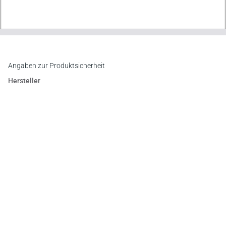
Angaben zur Produktsicherheit
Hersteller
Verlag Dr. Otto Schmidt KG
Gustav-Heinemann-Ufer 58, 50968 Köln
E-Mail:
info@otto-schmidt.de
Newsletter
Abonnieren Sie die kostenlosen Otto-Schmidt-Newsletter
und bleiben Sie über aktuelle Rechtsprechung,