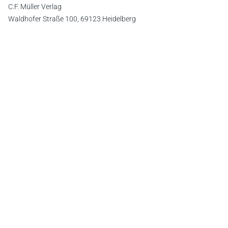
C.F. Müller Verlag
Waldhofer Straße 100, 69123 Heidelberg
E-Mail:
info@cfmueller.de
Newsletter
Abonnieren Sie die kostenlosen Otto-Schmidt-Newsletter
und bleiben Sie über aktuelle Rechtsprechung,
Gesetzgebung und Produktneuheiten informiert!
Zur Abonnement-Auswahl