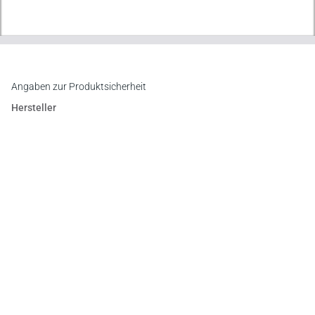
Angaben zur Produktsicherheit
Hersteller
Verlag Dr. Otto Schmidt KG
Gustav-Heinemann-Ufer 58, 50968 Köln
E-Mail:
info@otto-schmidt.de
Newsletter
Abonnieren Sie die kostenlosen Otto-Schmidt-Newsletter
und bleiben Sie über aktuelle Rechtsprechung,
Gesetzgebung und Produktneuheiten informiert!