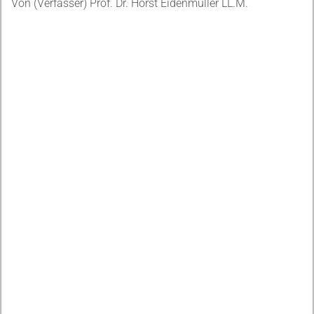
Von (Verfasser) Prof. Dr. Horst Eidenmüller LL.M.