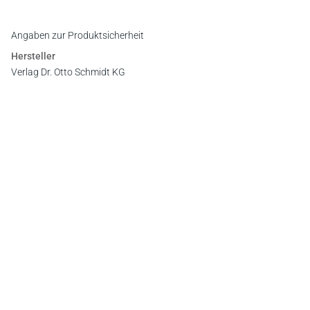
Angaben zur Produktsicherheit
Hersteller
Verlag Dr. Otto Schmidt KG
Gustav-Heinemann-Ufer 58, 50968 Köln
E-Mail:
info@otto-schmidt.de
Newsletter
Abonnieren Sie die kostenlosen Otto-Schmidt-Newsletter
und bleiben Sie über aktuelle Rechtsprechung,
Gesetzgebung und Produktneuheiten informiert!
Zur Abonnement-Auswahl