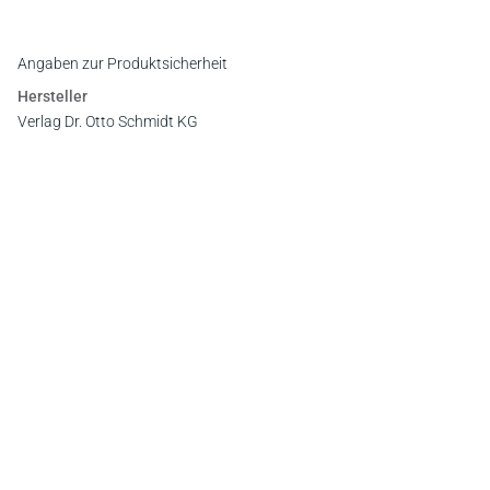
Redaktion der IPRax in IPRax 2013, 592
Angaben zur Produktsicherheit
Hersteller
Verlag Dr. Otto Schmidt KG
Gustav-Heinemann-Ufer 58, 50968 Köln
E-Mail:
info@otto-schmidt.de
Newsletter
Abonnieren Sie die kostenlosen Otto-Schmidt-Newsletter
und bleiben Sie über aktuelle Rechtsprechung,
Gesetzgebung und Produktneuheiten informiert!
Zur Abonnement-Auswahl