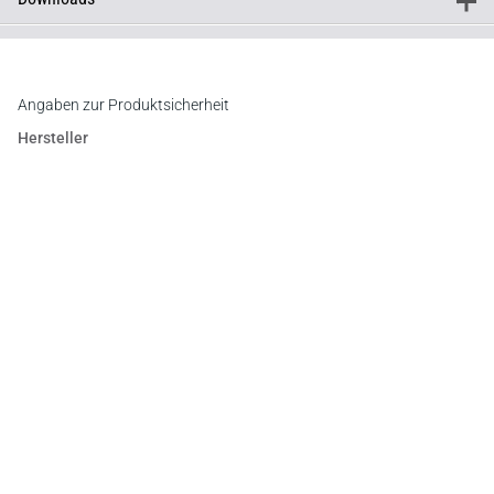
+
Downloads
Inhaltsverzeichnis
Vorwort
Register
Angaben zur Produktsicherheit
Hersteller
C.F. Müller Verlag
Waldhofer Straße 100, 69123 Heidelberg
E-Mail:
info@cfmueller.de
Newsletter
Abonnieren Sie die kostenlosen Otto-Schmidt-Newsletter
und bleiben Sie über aktuelle Rechtsprechung,
Gesetzgebung und Produktneuheiten informiert!