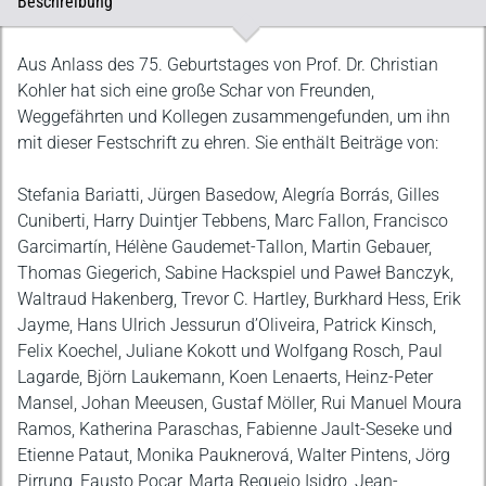
Beschreibung
Beschreibung
Aus Anlass des 75. Geburtstages von Prof. Dr. Christian
Kohler hat sich eine große Schar von Freunden,
Weggefährten und Kollegen zusammengefunden, um ihn
mit dieser Festschrift zu ehren. Sie enthält Beiträge von:
Stefania Bariatti, Jürgen Basedow, Alegría Borrás, Gilles
Cuniberti, Harry Duintjer Tebbens, Marc Fallon, Francisco
Garcimartín, Hélène Gaudemet-Tallon, Martin Gebauer,
Thomas Giegerich, Sabine Hackspiel und Paweł Banczyk,
Waltraud Hakenberg, Trevor C. Hartley, Burkhard Hess, Erik
Jayme, Hans Ulrich Jessurun d’Oliveira, Patrick Kinsch,
Felix Koechel, Juliane Kokott und Wolfgang Rosch, Paul
Lagarde, Björn Laukemann, Koen Lenaerts, Heinz-Peter
Mansel, Johan Meeusen, Gustaf Möller, Rui Manuel Moura
Ramos, Katherina Paraschas, Fabienne Jault-Seseke und
Etienne Pataut, Monika Pauknerová, Walter Pintens, Jörg
Pirrung, Fausto Pocar, Marta Requejo Isidro, Jean-