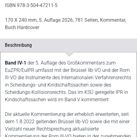
ISBN 978-3-504-47211-5
170 X 240 mm,
5. Auflage 2026,
781 Seiten,
Kommentar,
Buch Hardcover
Beschreibung
Beschreibung
Band IV-1
der 5. Auflage des Großkommentars zum
EuZPR/EuIPR umfasst mit der Brüssel IIb-VO und der Rom
III-VO die Instrumente des Internationalen Verfahrensrechts
in Scheidungs- und Kindschaftssachen sowie des
Scheidungs-Kollisionsrechts. Das im KSÜ geregelte IPR in
Kindschaftssachen wird im Band V kommentiert.
Die aktuelle Kommentierung der erheblich erweiterten, seit
dem 1.8.2022 geltenden Brüssel IIb-VO sowie die mit einer
Vielzahl neuer Rechtsprechung aktualisierte
Kommentierung der Rom III-VO bieten in der zunehmenden