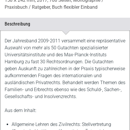
158 X 242 mm,
2017,
708 Seiten,
Monographie /
Praxisbuch / Ratgeber,
Buch flexibler Einband
Beschreibung
Beschreibung
Der Jahresband 2009-2011 versammelt eine repräsentative
Auswahl von mehr als 50 Gutachten spezialisierter
Universitätsinstitute und des Max-Planck-Instituts
Hamburg zu fast 30 Rechtsordnungen. Die Gutachten
geben Auskunft zu zahlreichen in der Praxis typischerweise
aufkommenden Fragen des internationalen und
ausländischen Privatrechts. Behandelt werden Themen des
Familien- und Erbrechts ebenso wie des Schuld-, Sachen-,
Gesellschafts- und Insolvenzrechts.
Aus dem Inhalt:
Allgemeine Lehren des Zivilrechts: Stellvertretung