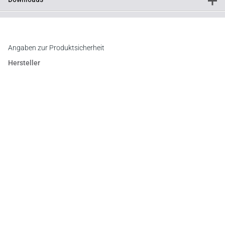
+
Downloads
Inhaltsverzeichnis
Vorwort
Angaben zur Produktsicherheit
Hersteller
C.F. Müller Verlag
Waldhofer Straße 100, 69123 Heidelberg
E-Mail:
info@cfmueller.de
Newsletter
Abonnieren Sie die kostenlosen Otto-Schmidt-Newsletter
und bleiben Sie über aktuelle Rechtsprechung,
Gesetzgebung und Produktneuheiten informiert!