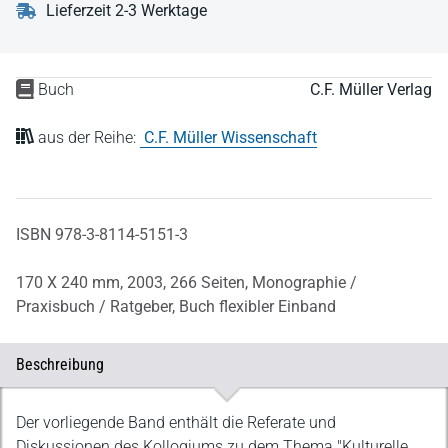
Lieferzeit 2-3 Werktage
Buch
C.F. Müller Verlag
aus der Reihe:
C.F. Müller Wissenschaft
ISBN 978-3-8114-5151-3
170 X 240 mm,
2003,
266 Seiten,
Monographie /
Praxisbuch / Ratgeber,
Buch flexibler Einband
Beschreibung
Beschreibung
Der vorliegende Band enthält die Referate und
Diskussionen des Kolloqiums zu dem Thema "Kulturelle