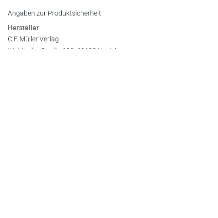
Angaben zur Produktsicherheit
Hersteller
C.F. Müller Verlag
Waldhofer Straße 100, 69123 Heidelberg
E-Mail:
info@cfmueller.de
Newsletter
Abonnieren Sie die kostenlosen Otto-Schmidt-Newsletter
und bleiben Sie über aktuelle Rechtsprechung,
Gesetzgebung und Produktneuheiten informiert!
Zur Abonnement-Auswahl