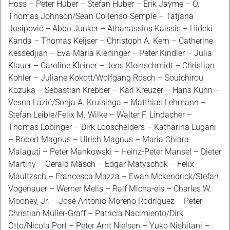
Hoss – Peter Huber – Stefan Huber – Erik Jayme – O.
Thomas Johnson/Sean Co-lenso-Semple – Tatjana
Josipović – Abbo Junker – Athanassios Kaissis – Hideki
Kanda – Thomas Keijser – Christoph A. Kern – Catherine
Kessedjian – Eva-Maria Kieninger – Peter Kindler – Julia
Klauer – Caroline Kleiner – Jens Kleinschmidt – Christian
Kohler – Juliane Kokott/Wolfgang Rosch – Souichirou
Kozuka – Sebastian Krebber – Karl Kreuzer – Hans Kuhn –
Vesna Lazić/Sonja A. Kruisinga – Matthias Lehmann –
Stefan Leible/Felix M. Wilke – Walter F. Lindacher –
Thomas Lobinger – Dirk Looschelders – Katharina Lugani
– Robert Magnus – Ulrich Magnus – Maria Chiara
Malaguti – Peter Mankowski – Heinz-Peter Mansel – Dieter
Martiny – Gerald Mäsch – Edgar Matyschok – Felix
Maultzsch – Francesca Mazza – Ewan Mckendrick/Stefan
Vogenauer – Werner Melis – Ralf Micha-els – Charles W.
Mooney, Jr. – José Antonio Moreno Rodríguez – Peter-
Christian Müller-Graff – Patricia Nacimiento/Dirk
Otto/Nicola Port – Peter Arnt Nielsen – Yuko Nishitani –