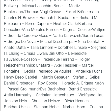
Bollweg – Michael Joachim Bonell – Moritz
Brinkmann/Thomas Vogt Geisse – Eckart Brödermann –
Charles N. Brower – Hannah L. Buxbaum – Richard M.
Buxbaum – Remo Caponi – Heather Clark/Barbara
Concolino/Ana Morales Ramos – Dagmar Coester-Waltjen
– Giuditta Corde-ro-Moss – Nadia Darwazeh/Sarah Lucas
– Giorgio De Nova – Michel Deschamps – Nina Dethloff –
Anatol Dutta – Talia Einhorn – Dorothee Einsele – Siegfried
H. Elsing – Omaia Elwan/Dirk Otto – Bé-nédicte
Fauvarque-Cosson – Frédérique Ferrand – Holger
Fleischer/Yannick Chatard – Axel Flessner – Marcel
Fontaine – Cecilia Fresnedo De Aguirre – Angelika Fuchs –
Henry Deeb Gabriel – Martin Gebauer – Stefan J. Geibel –
Daniel Girsberger – Roy Goode – Horacio A. Grigera Naón
– Pascal Grolimund/Eva Bachofner - Bernd Grzeszick –
Attila Harmathy – Christian Hattenhauer – Wolfgang Hau –
Jan von Hein – Christian Heinze – Dieter Henrich –
Burkhard Hess – Stephan Hobe – Norbert Horn – Cristina