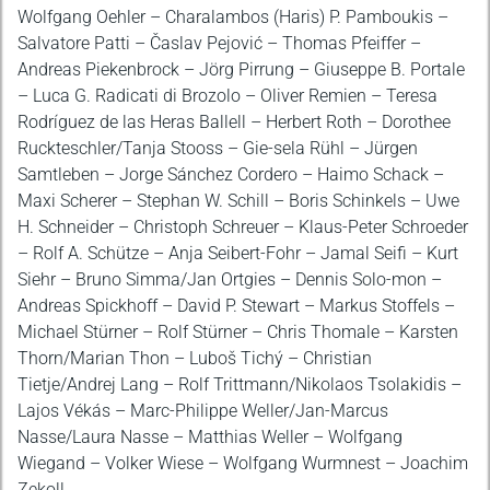
Wolfgang Oehler – Charalambos (Haris) P. Pamboukis –
Salvatore Patti – Časlav Pejović – Thomas Pfeiffer –
Andreas Piekenbrock – Jörg Pirrung – Giuseppe B. Portale
– Luca G. Radicati di Brozolo – Oliver Remien – Teresa
Rodríguez de las Heras Ballell – Herbert Roth – Dorothee
Ruckteschler/Tanja Stooss – Gie-sela Rühl – Jürgen
Samtleben – Jorge Sánchez Cordero – Haimo Schack –
Maxi Scherer – Stephan W. Schill – Boris Schinkels – Uwe
H. Schneider – Christoph Schreuer – Klaus-Peter Schroeder
– Rolf A. Schütze – Anja Seibert-Fohr – Jamal Seifi – Kurt
Siehr – Bruno Simma/Jan Ortgies – Dennis Solo-mon –
Andreas Spickhoff – David P. Stewart – Markus Stoffels –
Michael Stürner – Rolf Stürner – Chris Thomale – Karsten
Thorn/Marian Thon – Luboš Tichý – Christian
Tietje/Andrej Lang – Rolf Trittmann/Nikolaos Tsolakidis –
Lajos Vékás – Marc-Philippe Weller/Jan-Marcus
Nasse/Laura Nasse – Matthias Weller – Wolfgang
Wiegand – Volker Wiese – Wolfgang Wurmnest – Joachim
Zekoll.