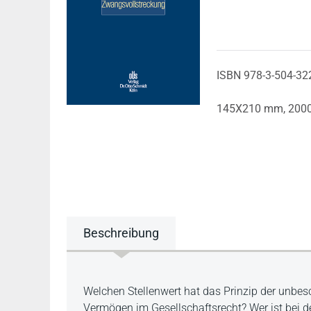
ISBN 978-3-504-32
145X210 mm,
200
Beschreibung
Beschreibung
Welchen Stellenwert hat das Prinzip der unbe
Vermögen im Gesellschaftsrecht? Wer ist bei