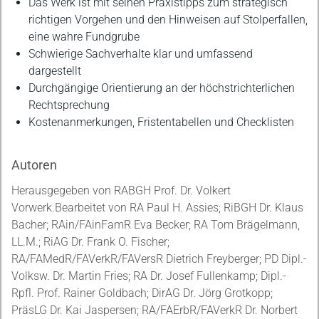
Das Werk ist mit seinen Praxistipps zum strategisch
richtigen Vorgehen und den Hinweisen auf Stolperfallen,
eine wahre Fundgrube
Schwierige Sachverhalte klar und umfassend
dargestellt
Durchgängige Orientierung an der höchstrichterlichen
Rechtsprechung
Kostenanmerkungen, Fristentabellen und Checklisten
Autoren
Herausgegeben von RABGH Prof. Dr. Volkert
Vorwerk.Bearbeitet von RA Paul H. Assies; RiBGH Dr. Klaus
Bacher; RAin/FAinFamR Eva Becker; RA Tom Brägelmann,
LL.M.; RiAG Dr. Frank O. Fischer;
RA/FAMedR/FAVerkR/FAVersR Dietrich Freyberger; PD Dipl.-
Volksw. Dr. Martin Fries; RA Dr. Josef Fullenkamp; Dipl.-
Rpfl. Prof. Rainer Goldbach; DirAG Dr. Jörg Grotkopp;
PräsLG Dr. Kai Jaspersen; RA/FAErbR/FAVerkR Dr. Norbert