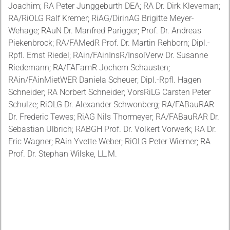
Joachim; RA Peter Junggeburth DEA; RA Dr. Dirk Kleveman;
RA/RiOLG Ralf Kremer; RiAG/DirinAG Brigitte Meyer-
Wehage; RAuN Dr. Manfred Parigger; Prof. Dr. Andreas
Piekenbrock; RA/FAMedR Prof. Dr. Martin Rehborn; Dipl.-
Rpfl. Ernst Riedel; RAin/FAinInsR/InsolVerw Dr. Susanne
Riedemann; RA/FAFamR Jochem Schausten;
RAin/FAinMietWER Daniela Scheuer; Dipl.-Rpfl. Hagen
Schneider; RA Norbert Schneider; VorsRiLG Carsten Peter
Schulze; RiOLG Dr. Alexander Schwonberg; RA/FABauRAR
Dr. Frederic Tewes; RiAG Nils Thormeyer; RA/FABauRAR Dr.
Sebastian Ulbrich; RABGH Prof. Dr. Volkert Vorwerk; RA Dr.
Eric Wagner; RAin Yvette Weber; RiOLG Peter Wiemer; RA
Prof. Dr. Stephan Wilske, LL.M.