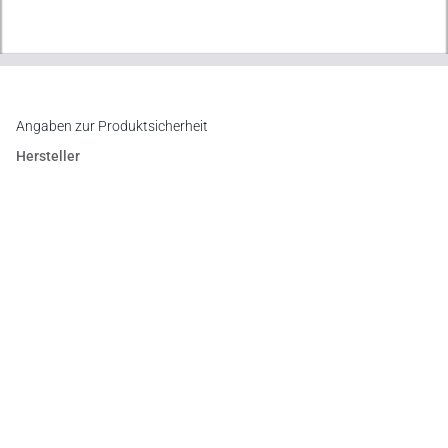
Angaben zur Produktsicherheit
Hersteller
Verlag Dr. Otto Schmidt KG
Gustav-Heinemann-Ufer 58, 50968 Köln
E-Mail:
info@otto-schmidt.de
Newsletter
Abonnieren Sie die kostenlosen Otto-Schmidt-Newsletter
und bleiben Sie über aktuelle Rechtsprechung,