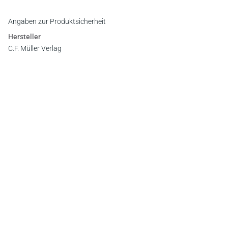
Angaben zur Produktsicherheit
Hersteller
C.F. Müller Verlag
Waldhofer Straße 100, 69123 Heidelberg
E-Mail:
info@cfmueller.de
Newsletter
Abonnieren Sie die kostenlosen Otto-Schmidt-Newsletter
und bleiben Sie über aktuelle Rechtsprechung,
Gesetzgebung und Produktneuheiten informiert!
Zur Abonnement-Auswahl