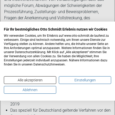
mögliche Forum, Abwägungen der Schwierigkeiten der
Prozessführung, Zustellungs- und Beweisproblemen,
Fragen der Anerkennung und Vollstreckung, des
einstweiligen grenzüberschreitenden Rechtsschutzes bis
Für Ihr bestmögliches Otto Schmidt Erlebnis nutzen wir Cookies
hin zur grenzüberschreitenden Zwangsvollstreckung.
Wir verwenden Cookies, um Ihr Erlebnis auf www.otto-schmidt.de laufend zu
verbessern. Einige sind technisch notwendig, um Ihnen unsere Dienste zur
Die 9. Auflage berücksichtigt vor allem folgende
Verfügung stellen zu können. Andere helfen uns, die Inhalte unserer Seite an
Ihre Anforderungen optimal anzupassen. Weitere Informationen finden Sie in
Entwicklungen:
unserer Datenschutzerklärung. Mit Klick auf „Alle akzeptieren“ stimmen Sie
der Verwendung von allen Cookies zu. Sie haben die Möglichkeit, Ihre
Einstellungen jederzeit individuell anzupassen. Nähere Informationen dazu
Neuerungen durch die Brüssel IIb-VO, die
finden Sie in unseren Datenschutzhinweisen.
Zustellungsverordnung 2020 und die
Beweisaufnahmeverordnung 2020
Ausblicke auf Verordnungsvorschläge zum
Alle akzeptieren
Einstellungen
Abstammungsrecht und zum Erwachsenenschutz
Ablehnen
Start des Einheitlichen Patentgerichts und des Haager
Anerkennungs- und Vollstreckungsübereinkommens
2019
Das speziell für Deutschland geltende Verfahren vor den