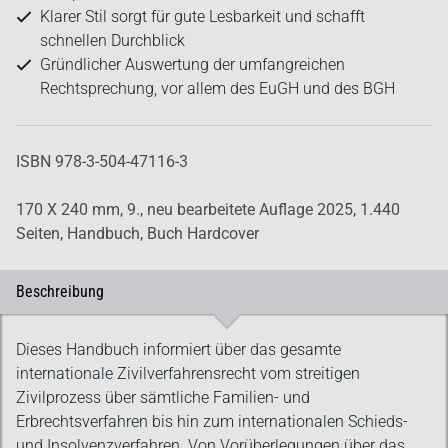
Klarer Stil sorgt für gute Lesbarkeit und schafft
schnellen Durchblick
Gründlicher Auswertung der umfangreichen
Rechtsprechung, vor allem des EuGH und des BGH
ISBN 978-3-504-47116-3
170 X 240 mm,
9., neu bearbeitete Auflage 2025,
1.440
Seiten,
Handbuch,
Buch Hardcover
Beschreibung
Beschreibung
Dieses Handbuch informiert über das gesamte
internationale Zivilverfahrensrecht vom streitigen
Zivilprozess über sämtliche Familien- und
Erbrechtsverfahren bis hin zum internationalen Schieds-
und Insolvenzverfahren. Von Vorüberlegungen über das