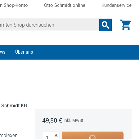
n Shop-Konto
Otto Schmidt online
Kundenservice
ws
Über uns
to Schmidt KG
49,80 €
inkl. MwSt.
Anzahl
omplexen
In den Warenkorb