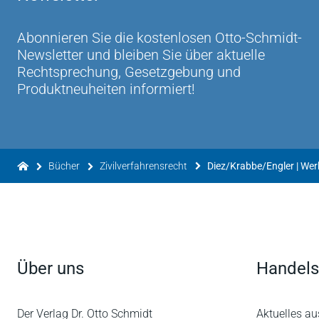
Zunächst zeichnet sich, wie bereits in den Vo
einmal verbesserte gut nachvollziehbare Struktu
Abonnieren Sie die kostenlosen Otto-Schmidt-
Sprache und die beispielhaft dargestellte Media
Newsletter und bleiben Sie über aktuelle
die als roter Faden das gesamte Werk durchzie
Rechtsprechung, Gesetzgebung und
Produktneuheiten informiert!
[…]
Auch in seiner 3. Auflage ist das aktualisiere 
erwähnten zahlreichen Übungen und den wertvol
die in der Ausbildung stehen und ein umfangre
Bücher
Zivilverfahrensrecht
Diez/Krabbe/Engler | We
aber auch für diejenigen, die bereits als Medi
schätzen wissen.
Prof. Dr. Roland Fritz M.A. in
adribo
Über uns
Handels
Der Verlag Dr. Otto Schmidt
Aktuelles au