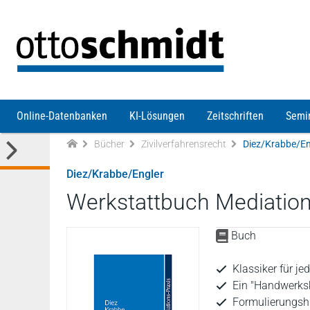
Direkt zum Inhalt
Online-Datenbanken
KI-Lösungen
Zeitschriften
Semi
Bücher
Zivilverfahrensrecht
Diez/Krabbe/En
Diez/Krabbe/Engler
Werkstattbuch Mediatio
Buch
Klassiker für j
Ein "Handwerksk
Formulierungshi