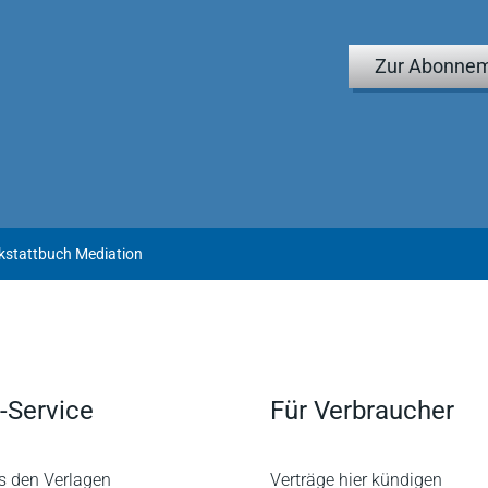
rauflagen, das Werkstattbuch durch seine klare und noch
r (Teile, Kapitel und Unterpunkte), seine verständliche
Zur Abonnem
tion eines Erbschaftsfalles („Erb-Mediation Schaller") aus,
ht.
und erweiterte „Werkstattbuch Mediation" mit den bereits
len Praxisanregungen weiterhin ein „must have" für alle,
iches und gut lesbares Anleitungsbuch benötigen, zugleich
rkstattbuch Mediation
ator/Mediatorin tätig sind und ein solides Nachschlagewerk zu
-Service
Für Verbraucher
s den Verlagen
Verträge hier kündigen