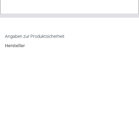
Angaben zur Produktsicherheit
Hersteller
Verlag Versicherungswirtschaft GmbH & Co. KG
An der RaumFabrik 35, 76227 Karlsruhe
E-Mail:
vertrieb@vvw.de
Newsletter
Abonnieren Sie die kostenlosen Otto-Schmidt-Newsletter
und bleiben Sie über aktuelle Rechtsprechung,
Gesetzgebung und Produktneuheiten informiert!