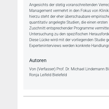
Beschreibung
Angesichts der stetig voranschreitenden Verr
Management vermehrt in den Fokus von Klinikl
hierzu steht der eher überschaubare empirisc
quantitativ angelegte Studien, die einen erst
Zuschnitt entsprechender Programme vermitteln;
Untersuchung zu den spezifischen Herausfo
Diese Lücke wird mit der vorliegenden Studie g
Experteninterviews werden konkrete Handlung
Autoren
Von (Verfasser) Prof. Dr. Michael Lindemann Bie
Ronja Leifeld Bielefeld