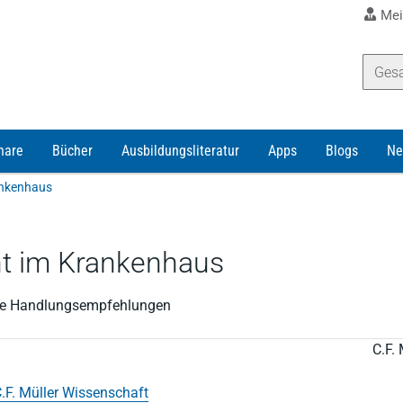
Mei
nare
Bücher
Ausbildungsliteratur
Apps
Blogs
Ne
ankenhaus
 im Krankenhaus
sche Handlungsempfehlungen
C.F. 
.F. Müller Wissenschaft