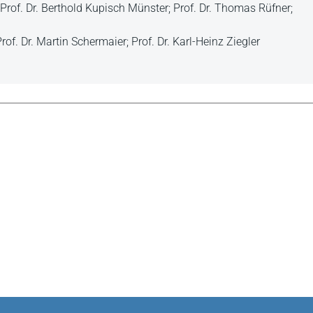
Prof. Dr. Berthold Kupisch Münster; Prof. Dr. Thomas Rüfner;
of. Dr. Martin Schermaier; Prof. Dr. Karl-Heinz Ziegler
n Rechtskultur am Herzen liegen, ist die Anschaffung der
Leseempfehlung" in: JZ 23/2013
m einzelnen Fall bewähren. Der vorliegende Band bietet eine
ren.
 1-10, 11-20 (1999) und 21-27 (2005) folgt nun
der Bücher 28-34, welche durch einen leicht verjüngten
omplizierten Erbrechts der Römer für jeden Interessierten zum