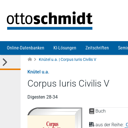
Direkt zum Inhalt
Online-Datenbanken
KI-Lösungen
Zeitschriften
Semi
Knütel u.a. | Corpus Iuris Civilis V
Knütel u.a.
Corpus Iuris Civilis V
Digesten 28-34
Buch
aus der Reihe:
C