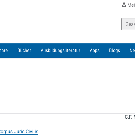
Mei
nare
Bücher
Ausbildungsliteratur
Apps
Blogs
Ne
C.F. 
orpus Juris Civilis