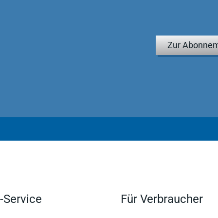
2013
Zur Abonnem
ente der römischen Klassiker zu lesen, ihrer inneren Vernunft
ie eine hinreißende Szenerie der römischen Kaiserzeit
ge Leser erreichen, ohne aber das Original durch
en. Dieses Ziel ist durchweg und gleichmäßig erreicht
genseitige Kontrolle der Übersetzergruppe, die sich übrigens
 Abschluss des großartigen Unternehmens bald in Sicht
25. Februar 2013
-Service
Für Verbraucher