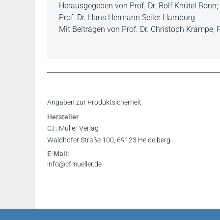
Herausgegeben von Prof. Dr. Rolf Knütel Bonn; 
Prof. Dr. Hans Hermann Seiler Hamburg
Mit Beiträgen von Prof. Dr. Christoph Krampe; Pr
Für jeden, dem die Grundlagen der europäische
Inhaltsverzeichnis
Angaben zur Produktsicherheit
Digestenübersetzung „ein Muss".
Leseprobe
Hersteller
Rubrik „Juristische Bücher des Jahres – Eine 
Leseprobe
C.F. Müller Verlag
Leseprobe
Waldhofer Straße 100, 69123 Heidelberg
Allgemein gefasste Rechtssätze müssen sich a
Pressetext
E-Mail:
Fülle von Beispielen, die diese Weisheit illustrie
info@cfmueller.de
Prof. Dr. Jens Meincke, Köln, in: JZ 10/2013
Den seit 1995 vorgelegten Bänden der Digesten
verdienstvollerweise die deutsche Wiedergabe 
Bearbeiterkreis vor allem die Feinheiten des k