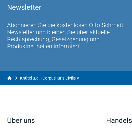
Newsletter
Sprechen bringt.
Prof. Dr. Gerhard Köbler, Innsbruck, in: ZIER 3/
Abonnieren Sie die kostenlosen Otto-Schmidt-
Es ist ein Vergnügen eigener Art, die Textfragm
Newsletter und bleiben Sie über aktuelle
nachzuspüren, aber auch ihre Sachhaltigkeit, d
Rechtsprechung, Gesetzgebung und
vermittelt. Die moderne Übersetzung will heuti
Produktneuheiten informiert!
Modernismen oder Anachronismen zu beschädig
worden. Letzteres durch Selbstdisziplin und ge
etwas verjüngt hat und hoffen lässt, dass der
kommt.
Prof. Dr. Dr. h. c. mult. Michael Stolleis in: FAZ 
Knütel u.a. | Corpus Iuris Civilis V
Über uns
Handels