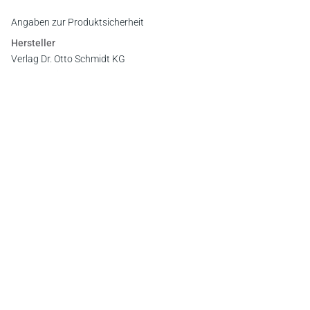
Angaben zur Produktsicherheit
Hersteller
Verlag Dr. Otto Schmidt KG
Gustav-Heinemann-Ufer 58, 50968 Köln
E-Mail:
info@otto-schmidt.de
Newsletter
Abonnieren Sie die kostenlosen Otto-Schmidt-Newsletter
und bleiben Sie über aktuelle Rechtsprechung,
Gesetzgebung und Produktneuheiten informiert!
Zur Abonnement-Auswahl