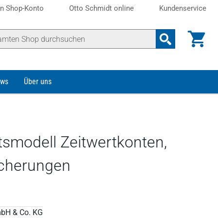
n Shop-Konto
Otto Schmidt online
Kundenservice
ws
Über uns
tsmodell Zeitwertkonten,
icherungen
mbH & Co. KG