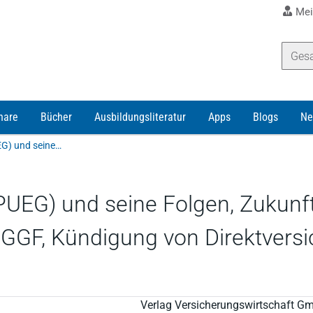
Mei
nare
Bücher
Ausbildungsliteratur
Apps
Blogs
Ne
Meissner/Schrehardt | Das neue Pflegegesetz (PUEG) und seine Folgen, Zukunftsmodell Zeitwertkonten, Update: Weiterarbeit des GGF, Kündigung von Direktversicherungen
PUEG) und seine Folgen, Zukunf
s GGF, Kündigung von Direktvers
Verlag Versicherungswirtschaft G