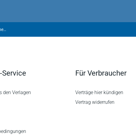
Meissner/Schrehardt | Das neue Pflegegesetz (PUEG) und seine Folgen, Zukunftsmodell Zeitwertkonten, Update: Weiterarbeit des GGF, Kündigung von Direktversicherungen
-Service
Für Verbraucher
s den Verlagen
Verträge hier kündigen
Vertrag widerrufen
bedingungen