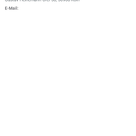
E-Mail:
info@otto-schmidt.de
Newsletter
Abonnieren Sie die kostenlosen Otto-Schmidt-Newsletter
und bleiben Sie über aktuelle Rechtsprechung,
Gesetzgebung und Produktneuheiten informiert!
Zur Abonnement-Auswahl