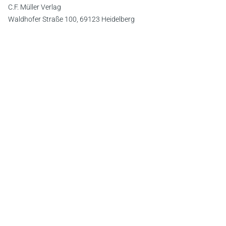
C.F. Müller Verlag
Waldhofer Straße 100, 69123 Heidelberg
E-Mail:
info@cfmueller.de
Newsletter
Abonnieren Sie die kostenlosen Otto-Schmidt-Newsletter
und bleiben Sie über aktuelle Rechtsprechung,
Gesetzgebung und Produktneuheiten informiert!
Zur Abonnement-Auswahl