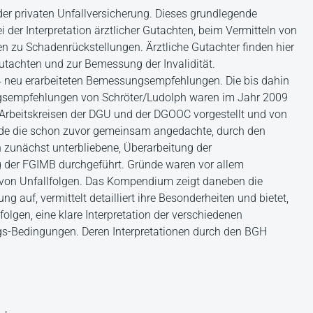
 der privaten Unfallversicherung. Dieses grundlegende
der Interpretation ärztlicher Gutachten, beim Vermitteln von
zu Schadenrückstellungen. Ärztliche Gutachter finden hier
Gutachten und zur Bemessung der Invalidität.
4 neu erarbeiteten Bemessungsempfehlungen. Die bis dahin
ngsempfehlungen von Schröter/Ludolph waren im Jahr 2009
Arbeitskreisen der DGU und der DGOOC vorgestellt und von
rde die schon zuvor gemeinsam angedachte, durch den
h zunächst unterbliebene, Überarbeitung der
der FGIMB durchgeführt. Gründe waren vor allem
g von Unfallfolgen. Das Kompendium zeigt daneben die
g auf, vermittelt detailliert ihre Besonderheiten und bietet,
lgen, eine klare Interpretation der verschiedenen
gs-Bedingungen. Deren Interpretationen durch den BGH