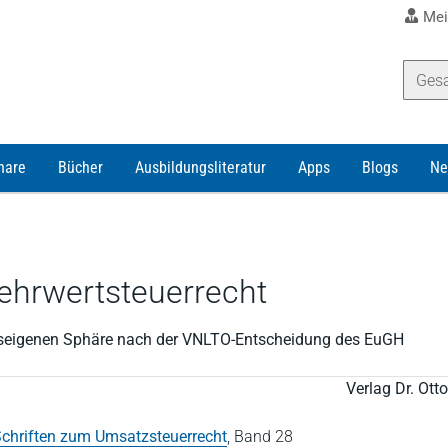
Mei
nare
Bücher
Ausbildungsliteratur
Apps
Blogs
Ne
ehrwertsteuerrecht
nseigenen Sphäre nach der VNLTO-Entscheidung des EuGH
Verlag Dr. Ot
chriften zum Umsatzsteuerrecht
,
Band 28