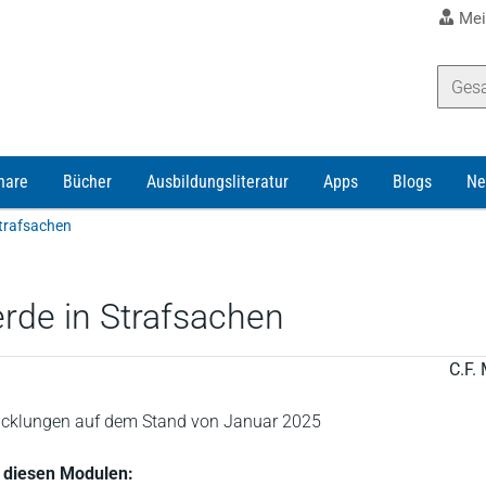
Mei
nare
Bücher
Ausbildungsliteratur
Apps
Blogs
Ne
Strafsachen
rde in Strafsachen
C.F. 
wicklungen auf dem Stand von Januar 2025
n diesen Modulen: