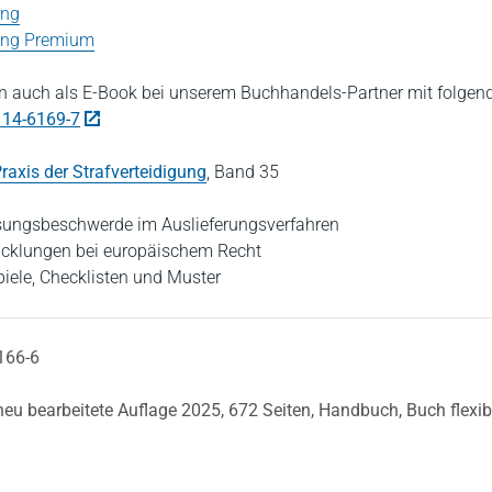
ung
ung
Premium
 auch als E-Book bei unserem Buchhandels-Partner mit folgen
114-6169-7
raxis der Strafverteidigung
,
Band 35
ssungsbeschwerde im Auslieferungsverfahren
cklungen bei europäischem Recht
piele, Checklisten und Muster
166-6
 neu bearbeitete Auflage 2025,
672 Seiten,
Handbuch,
Buch flexi