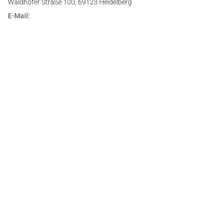
Waldhofer Straße 100, 69123 Heidelberg
E-Mail:
info@cfmueller.de
Newsletter
Abonnieren Sie die kostenlosen Otto-Schmidt-Newsletter
und bleiben Sie über aktuelle Rechtsprechung,
Gesetzgebung und Produktneuheiten informiert!
Zur Abonnement-Auswahl