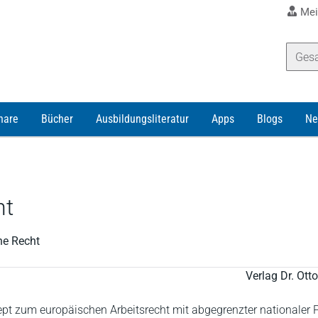
Mei
nare
Bücher
Ausbildungsliteratur
Apps
Blogs
Ne
ht
he Recht
Verlag Dr. Ot
ept zum europäischen Arbeitsrecht mit abgegrenzter nationaler 