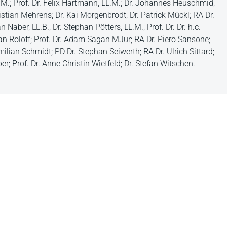
L.M.; Prof. Dr. Felix Hartmann, LL.M.; Dr. Johannes Heuschmid;
stian Mehrens; Dr. Kai Morgenbrodt; Dr. Patrick Mückl; RA Dr.
aber, LL.B.; Dr. Stephan Pötters, LL.M.; Prof. Dr. Dr. h.c.
ian Roloff; Prof. Dr. Adam Sagan MJur; RA Dr. Piero Sansone;
ilian Schmidt; PD Dr. Stephan Seiwerth; RA Dr. Ulrich Sittard;
er; Prof. Dr. Anne Christin Wietfeld; Dr. Stefan Witschen.