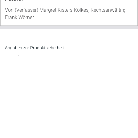
Von (Verfasser) Margret Kisters-Kölkes, Rechtsanwältin;
Frank Wörner
Angaben zur Produktsicherheit
Hersteller
Verlag Versicherungswirtschaft GmbH & Co. KG
An der RaumFabrik 35, 76227 Karlsruhe
E-Mail:
vertrieb@vvw.de
Newsletter
Abonnieren Sie die kostenlosen Otto-Schmidt-Newsletter