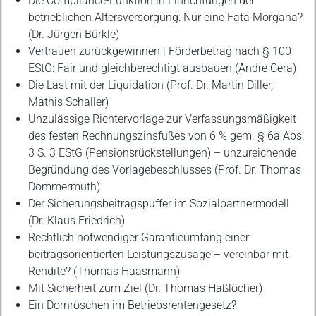
Die Compliance-Funktion in Einrichtungen der
betrieblichen Altersversorgung: Nur eine Fata Morgana?
(Dr. Jürgen Bürkle)
Vertrauen zurückgewinnen | Förderbetrag nach § 100
EStG: Fair und gleichberechtigt ausbauen (Andre Cera)
Die Last mit der Liquidation (Prof. Dr. Martin Diller,
Mathis Schaller)
Unzulässige Richtervorlage zur Verfassungsmäßigkeit
des festen Rechnungszinsfußes von 6 % gem. § 6a Abs.
3 S. 3 EStG (Pensionsrückstellungen) – unzureichende
Begründung des Vorlagebeschlusses (Prof. Dr. Thomas
Dommermuth)
Der Sicherungsbeitragspuffer im Sozialpartnermodell
(Dr. Klaus Friedrich)
Rechtlich notwendiger Garantieumfang einer
beitragsorientierten Leistungszusage – vereinbar mit
Rendite? (Thomas Haasmann)
Mit Sicherheit zum Ziel (Dr. Thomas Haßlöcher)
Ein Dornröschen im Betriebsrentengesetz?