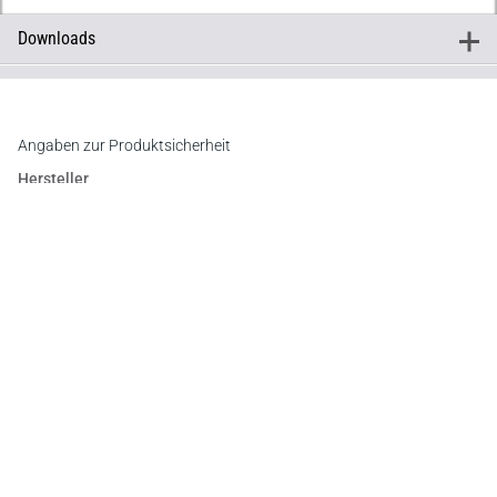
Downloads
+
Downloads
Inhaltsverzeichnis
Vorwort
Angaben zur Produktsicherheit
Hersteller
Verlag Dr. Otto Schmidt KG
Gustav-Heinemann-Ufer 58, 50968 Köln
E-Mail:
info@otto-schmidt.de
Newsletter
Abonnieren Sie die kostenlosen Otto-Schmidt-Newsletter
und bleiben Sie über aktuelle Rechtsprechung,