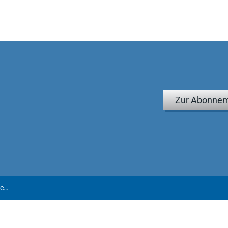
Zur Abonnem
Hoffmann-Becking/Hommelhoff/Graf von Westphalen | Festschrift für Hans-Jürgen Hellwig