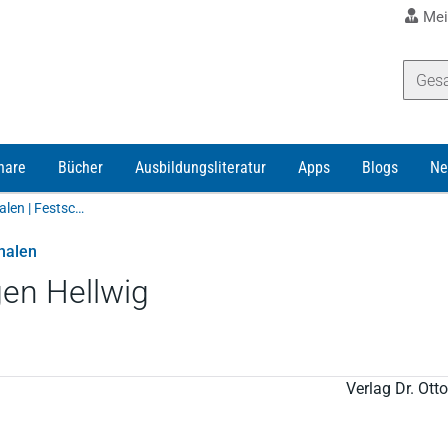
Mei
nare
Bücher
Ausbildungsliteratur
Apps
Blogs
Ne
Hoffmann-Becking/Hommelhoff/Graf von Westphalen | Festschrift für Hans-Jürgen Hellwig
halen
gen Hellwig
Verlag Dr. Ot