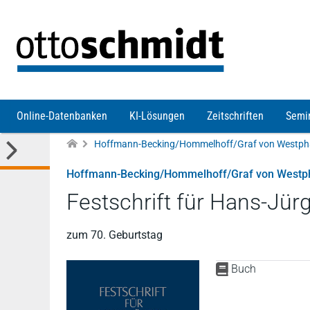
Direkt zum Inhalt
Online-Datenbanken
KI-Lösungen
Zeitschriften
Semi
Hoffmann-Becking/Hommelhoff/Graf von Westp
Festschrift für Hans-Jür
zum 70. Geburtstag
Buch