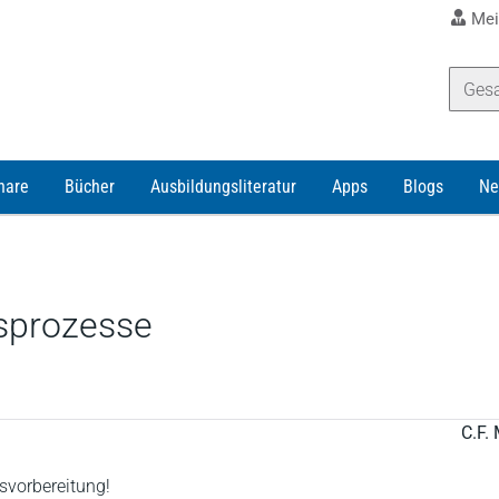
Mei
nare
Bücher
Ausbildungsliteratur
Apps
Blogs
Ne
sprozesse
C.F. 
svorbereitung!