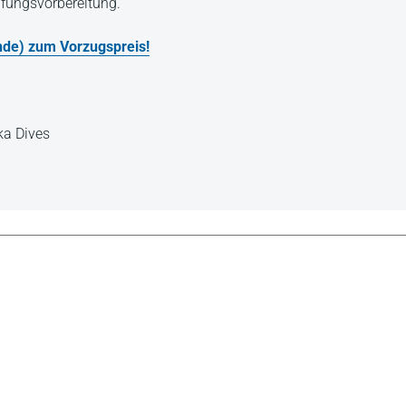
üfungsvorbereitung.
nde) zum Vorzugspreis!
ka Dives