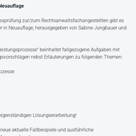
 Neuauflage
ussprüfung zur/zum Rechtsanwaltsfachangestellten gibt es
ler in Neuauflage, herausgegeben von Sabine Jungbauer und
eistungsprozesse" beinhaltet fallgezogene Aufgaben mit
gsvorschlägen nebst Erläuterungen zu folgenden Themen:
rozesse
 eigenständigen Lösungserarbeitung!
 neue aktuelle Fallbeispiele und ausführliche