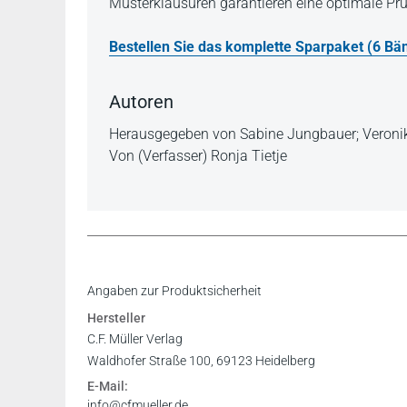
Musterklausuren garantieren eine optimale Pr
Bestellen Sie das komplette Sparpaket (6 Bä
Autoren
Herausgegeben von Sabine Jungbauer; Veroni
Von (Verfasser) Ronja Tietje
Inhaltsverzeichnis
Angaben zur Produktsicherheit
Vorwort
Hersteller
C.F. Müller Verlag
Waldhofer Straße 100, 69123 Heidelberg
E-Mail:
info@cfmueller.de