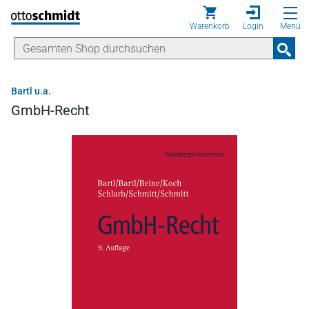
Direkt zum Inhalt
Warenkorb
Login
Menü
Bartl u.a.
GmbH-Recht