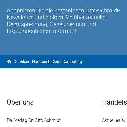
„Das Handbuch überzeugt durch seine umfass
Abonnieren Sie die kostenlosen Otto-Schmidt-
RA Matthias Lachenmann MMR 10/2014
Newsletter und bleiben Sie über aktuelle
Rechtsprechung, Gesetzgebung und
„Fazit: Das Handbuch überzeugt durch eine u
Produktneuheiten informiert!
Computing.“ RA Matthias Lachenmann, Pade
Hilber | Handbuch Cloud Computing
Über uns
Handels
Der Verlag Dr. Otto Schmidt
Aktuelles au