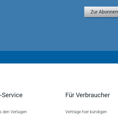
ende Darstellung der Rechtsfragen zum Cloud Computing…“
Zur Abonnem
mfassende Darstellung der Rechtsfragen zum Cloud
rborn MMR 10/2014
-Service
Für Verbraucher
s den Verlagen
Verträge hier kündigen