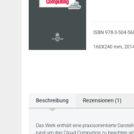
ISBN 978-3-504-56
160X240 mm,
201
Beschreibung
Rezensionen (1)
Beschreibung
Das Werk enthält eine praxisorientierte Darste
rund um das Cloud Computing zu beachten gilt