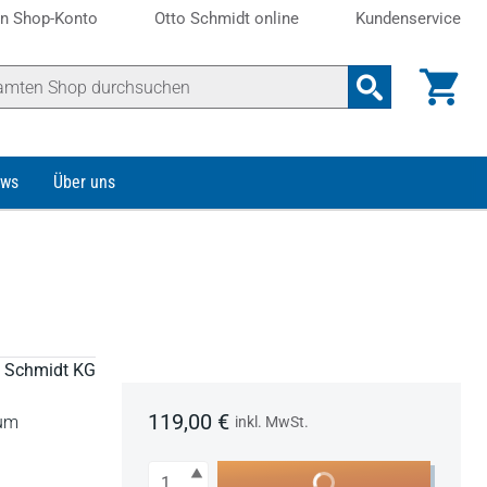
n Shop-Konto
Otto Schmidt online
Kundenservice
ws
Über uns
to Schmidt KG
119,00 €
aum
inkl. MwSt.
Anzahl
In den Warenkorb