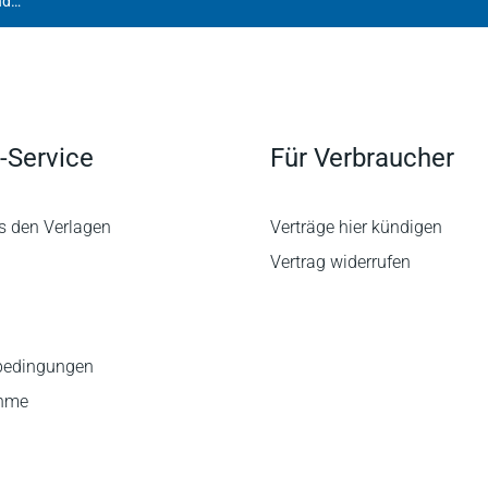
Merten/Papier | Handbuch der Grundrechte in Deutschland und Europa
-Service
Für Verbraucher
s den Verlagen
Verträge hier kündigen
Vertrag widerrufen
bedingungen
ahme