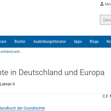
Mei
nare
Bücher
Ausbildungsliteratur
Apps
Blogs
Ne
Merten/Papier | Handbuch der Grundrechte in Deutschland und Europa
te in Deutschland und Europa
Lehren II
C.F. 
andbuch der Grundrechte