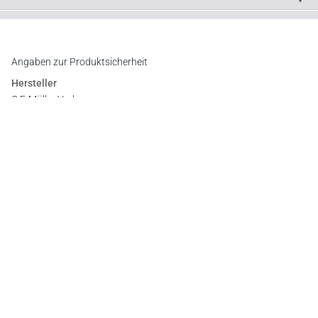
Downloads
Inhaltsverzeichnis
Leseprobe
Leseprobe
Angaben zur Produktsicherheit
Leseprobe
Hersteller
Leseprobe
C.F. Müller Verlag
Waldhofer Straße 100, 69123 Heidelberg
E-Mail:
info@cfmueller.de
Newsletter
Abonnieren Sie die kostenlosen Otto-Schmidt-Newsletter
und bleiben Sie über aktuelle Rechtsprechung,
Gesetzgebung und Produktneuheiten informiert!