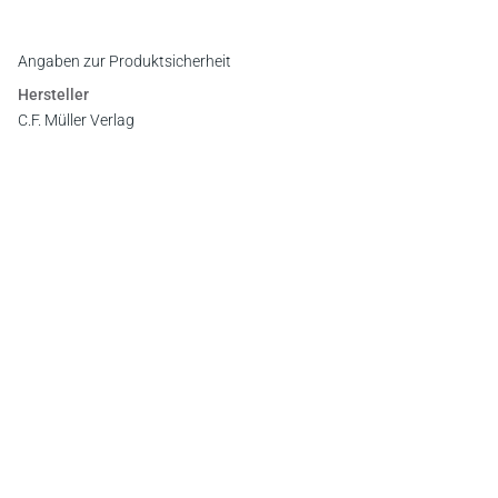
Angaben zur Produktsicherheit
Hersteller
C.F. Müller Verlag
Waldhofer Straße 100, 69123 Heidelberg
E-Mail:
info@cfmueller.de
Newsletter
Abonnieren Sie die kostenlosen Otto-Schmidt-Newsletter
und bleiben Sie über aktuelle Rechtsprechung,
Gesetzgebung und Produktneuheiten informiert!
Zur Abonnement-Auswahl