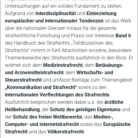
Untersuchungen auf ein solides Fundament zu stellen.
Aufgrund von
Interdisziplinarität
und
Einbeziehung
europäischer und internationaler Tendenzen
ist das Werk
über die nationalen Grenzen hinaus für die gesamte
strafrechtliche Forschung und Praxis von Interesse.
Band 6
des Handbuch des Strafrechts „Teildisziplinen des
Strafrechts“ nimmt in fünf Abschnitten einzelne, besondere
Themenbereiche des Strafrechts ausführlich in den Blick. Er
widmet sich dem
Medizinstrafrecht
, dem
Betäubungs-
und Arzneimittelstrafrecht
, dem
Wirtschafts- und
Steuerstrafrecht
und umfasst Beiträge zum Themengebiet
„Kommunikation und Strafrecht“
sowie zu den
internationalen Verflechtungen des Strafrechts
.
Ausführlich besprochen werden dabei u.a. die
ärztliche
Heilbehandlung
, der
Schutz des geistigen Eigentums
und
der
Schutz des freien Wettbewerbs
, das
Medien-,
Computer- und Internetstrafrecht
sowie das
Europäische
Strafrecht
und das
Völkerstrafrecht
.