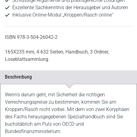
Schlüssige Argumente und praxisgerechte Lösungen
Exzellente Sachkenntnis der Herausgeber und Autoren
Inklusive Online-Modul „Kroppen/Rasch online“
ISBN 978-3-504-26042-2
165X235 mm,
4.632 Seiten,
Handbuch,
3 Ordner,
Loseblattsammlung
Beschreibung
Beschreibung
Wenn’s darum geht, mit Sicherheit die richtigen
Verrechnungspreise zu bestimmen, kommen Sie am
Kroppen/Rasch nicht vorbei. Mit dem von zwei Koryphäen
des Fachs herausgegebenen Spezialhandbuch sind Sie
buchstäblich am Puls von OECD und
Bundesfinanzministerium.